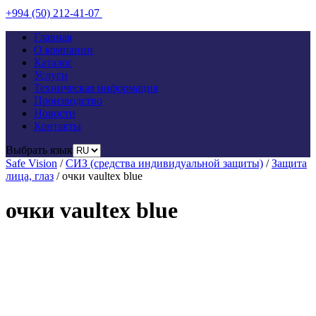
+994 (50) 212-41-07
Главная
О компании
Каталог
Услуги
Техническая информация
Производство
Новости
Контакты
Выбрать язык
Safe Vision
/
СИЗ (средства индивидуальной защиты)
/
Защита
лица, глаз
/
очки vaultex blue
очки vaultex blue