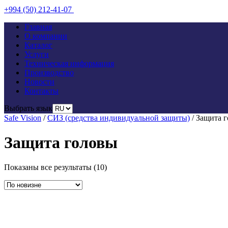
+994 (50) 212-41-07
Главная
О компании
Каталог
Услуги
Техническая информация
Производство
Новости
Контакты
Выбрать язык
Safe Vision
/
СИЗ (средства индивидуальной защиты)
/
Защита 
Защита головы
Показаны все результаты (10)